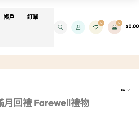
帳戶
訂單
0
0
$
0.00
PREV
月回禮 Farewell禮物
$
200.00