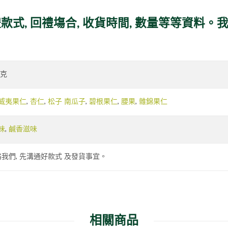
禮款式, 回禮塲合, 收貨時間, 數量等等資料
公克
威夷果仁
,
杏仁
,
松子 南瓜子
,
碧根果仁
,
腰果
,
雜錦果仁
味
,
鹹香滋味
我們, 先溝通好款式 及發貨事宜。
相關商品