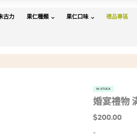
朱古力
果仁種類
果仁口味
禮品專區
IN STOCK
婚宴禮物 滿
$
200.00
–