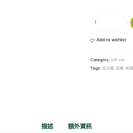
婚
宴
禮
Add to wishlist
物
滿
月
Category:
Gift set
回
Tags:
低升糖
,
低糖
,
無
禮
Farewell
禮
物
數
量
描述
額外資訊