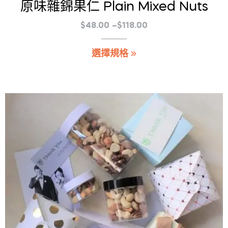
原味雜錦果仁 Plain Mixed Nuts
價
$
48.00
–
$
118.00
格
此
選擇規格
範
產
圍：
品
$48.00
有
到
多
$118.00
種
款
式。
可
在
產
品
頁
面