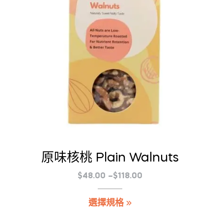
產
品
頁
面
選
擇
選
項
原味核桃 Plain Walnuts
價
$
48.00
–
$
118.00
格
此
選擇規格
範
產
圍：