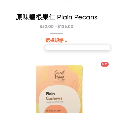
原味碧根果仁 Plain Pecans
價
$
52.00
–
$
135.00
格
此
選擇規格
範
產
圍：
品
$52.00
有
到
多
特價
$135.00
種
款
式。
可
在
產
品