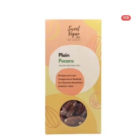
品
$48.00
有
到
多
特價
$118.00
種
款
式。
可
在
產
品
頁
面
選
擇
選
項