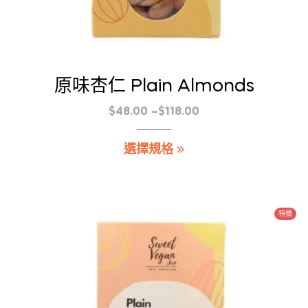
原味杏仁 Plain Almonds
價
$
48.00
–
$
118.00
格
此
選擇規格
範
產
圍：
品
$48.00
有
到
多
特價
$118.00
種
款
式。
可
在