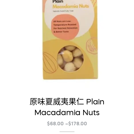
原味夏威夷果仁 Plain
Macadamia Nuts
價
$
68.00
–
$
178.00
格