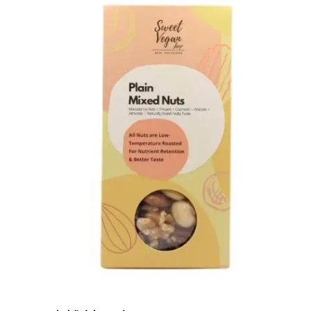
多
$118.00
種
款
式。
可
在
產
品
頁
面
選
擇
選
項