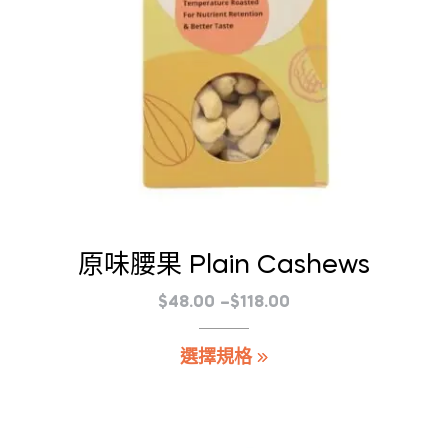
頁
面
選
擇
選
項
原味腰果 Plain Cashews
價
$
48.00
–
$
118.00
格
此
選擇規格
範
產
圍：
品
$48.00
有
到