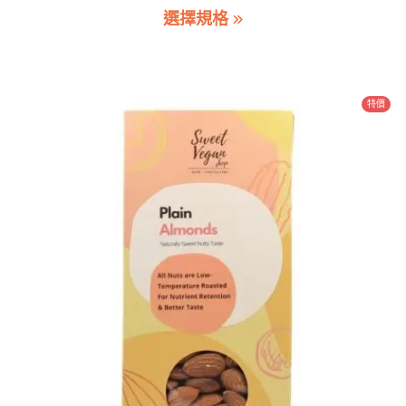
此
選擇規格
範
產
圍：
品
$68.00
有
到
多
特價
$178.00
種
款
式。
可
在
產
品
頁
面
選
擇
選
項