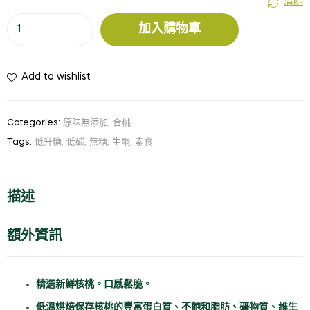
清除
$48.00
原
加入購物車
味
到
核
桃
Add to wishlist
$118.00
Plain
Walnuts
Categories:
原味無添加
,
合桃
數
量
Tags:
低升糖
,
低碳
,
無糖
,
生酮
,
素食
描述
額外資訊
精選新鮮核桃。口感鬆脆。
低溫烘焙保存核桃的豐富蛋白質、不飽和脂肪、礦物質、維生