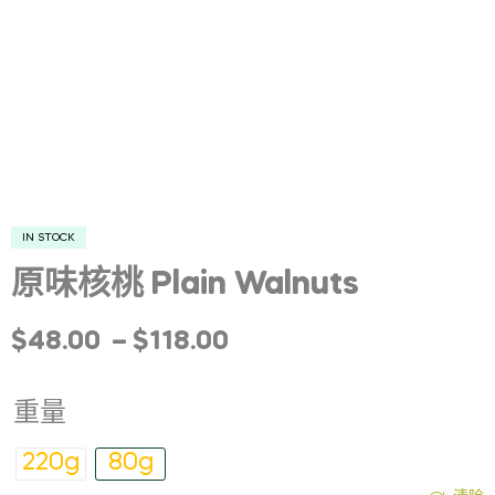
IN STOCK
原味核桃 Plain Walnuts
價
$
48.00
–
$
118.00
格
重量
範
220g
80g
圍：